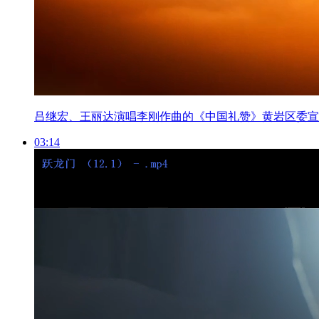
吕继宏、王丽达演唱李刚作曲的《中国礼赞》黄岩区委宣
03:14