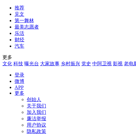
推荐
见文
第一舞林
最美志愿者
乐活
财经
汽车
更多
文化
科技
曝光台
大家故事
乡村振兴
党史
中阿卫视
影视
老电
登录
微博
APP
更多
创始人
关于我们
加入我们
廉洁举报
用户协议
隐私政策