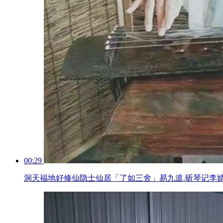
00:29
洞天福地好修仙隐士仙居「了如三舍」易九道.斫琴记李