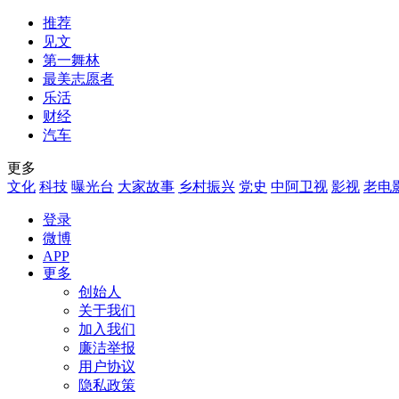
推荐
见文
第一舞林
最美志愿者
乐活
财经
汽车
更多
文化
科技
曝光台
大家故事
乡村振兴
党史
中阿卫视
影视
老电
登录
微博
APP
更多
创始人
关于我们
加入我们
廉洁举报
用户协议
隐私政策