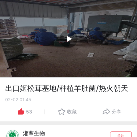
出口姬松茸基地/种植羊肚菌/热火朝天
02-02 01:45
53
收藏
分享
湘蕈生物
关注