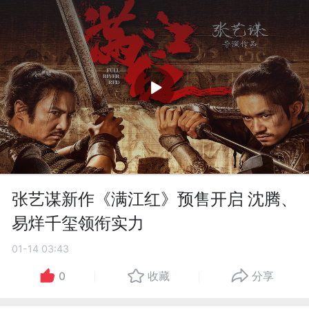
张艺谋新作《满江红》预售开启 沈腾、
易烊千玺领衔实力
01-14 03:43
0
收藏
分享