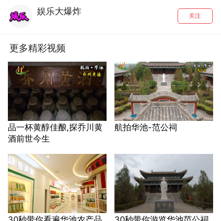
娱乐大爆炸
关注
更多精彩视频
品一杯黄醇佳酿,探乔川黄
航拍华池-范公祠
酒前世今生
30秒带你看遍华池农产品
30秒带你游览华池范公祠