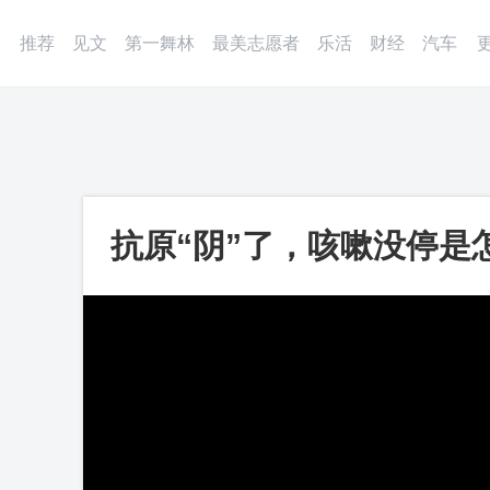
登录
微博
APP
更多
推荐
见文
第一舞林
最美志愿者
乐活
财经
汽车
抗原“阴”了，咳嗽没停是