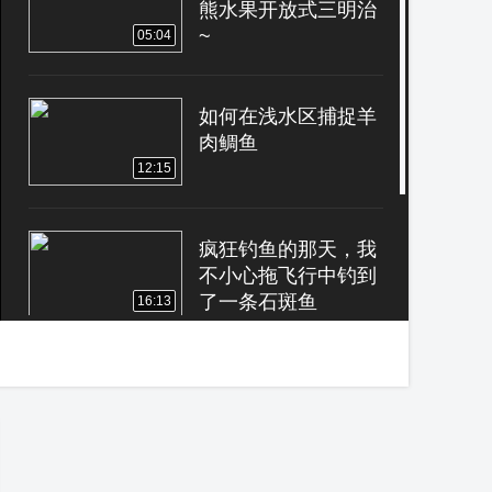
熊水果开放式三明治
~
05:04
如何在浅水区捕捉羊
肉鲷鱼
12:15
疯狂钓鱼的那天，我
不小心拖飞行中钓到
了一条石斑鱼
16:13
日式健康美食—鳄梨
卷
00:47