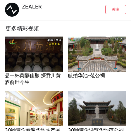
ZEALER
关注
更多精彩视频
品一杯黄醇佳酿,探乔川黄
航拍华池-范公祠
酒前世今生
30秒带你看遍华池农产品
30秒带你游览华池范公祠