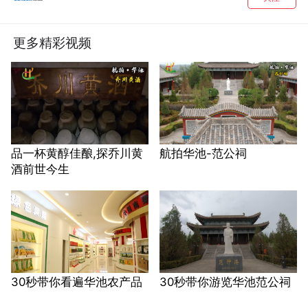
更多精彩视频
品一杯黄醇佳酿,探乔川黄
航拍华池-范公祠
酒前世今生
30秒带你看遍华池农产品
30秒带你游览华池范公祠