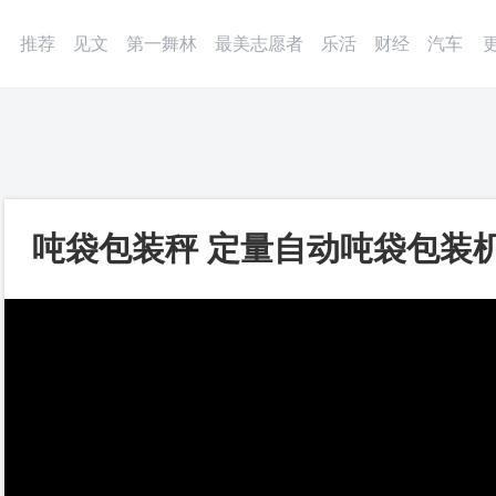
微博
APP
更多
推荐
见文
第一舞林
最美志愿者
乐活
财经
汽车
吨袋包装秤 定量自动吨袋包装