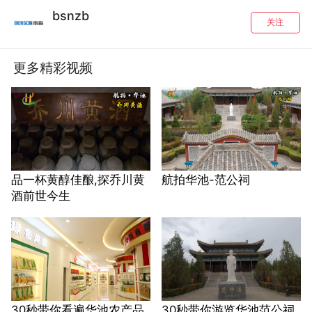
bsnzb
关注
更多精彩视频
品一杯黄醇佳酿,探乔川黄
航拍华池-范公祠
酒前世今生
30秒带你看遍华池农产品
30秒带你游览华池范公祠