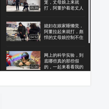
笼，丈母娘上来就
打，阿董护着老丈人
05:39
拉偏架 #村里那些事
#公益正能量 #百善
孝为先
媳妇在娘家睡懒觉，
阿董拉起来就打，彪
悍的丈母娘控制不住
04:52
了 #男人之间的快乐
#这是高手
网上的科学实验，到
底哪些真的那些假
的，一起来看看我的
02:00
测评吧
吉林白山亮相北京冬
奥会开幕式
03:07