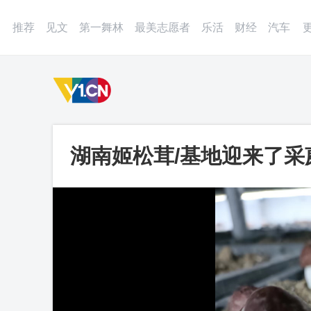
登录
微博
APP
更多
推荐
见文
第一舞林
最美志愿者
乐活
财经
汽车
湖南姬松茸/基地迎来了采