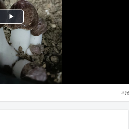
Play
Video
举报