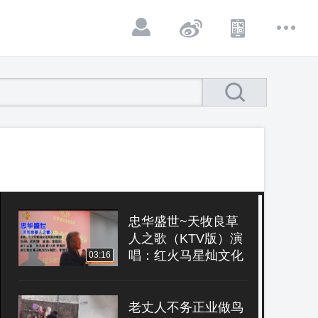
忠华盛世~天牧良草
人之歌（KTV版）演
唱：红火马星灿文化
03:16
传媒合唱团 作词：吴
鸿剑 曲编：李国庆
老丈人不务正业做鸟