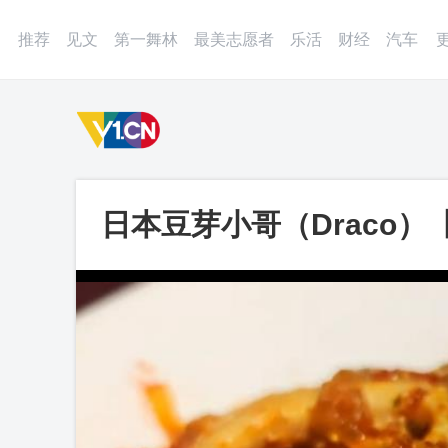
登录
微博
APP
更多
推荐
见文
第一舞林
最美志愿者
乐活
财经
汽车
日本豆芽小哥（Draco
的食物！卡罗莱纳死神辣