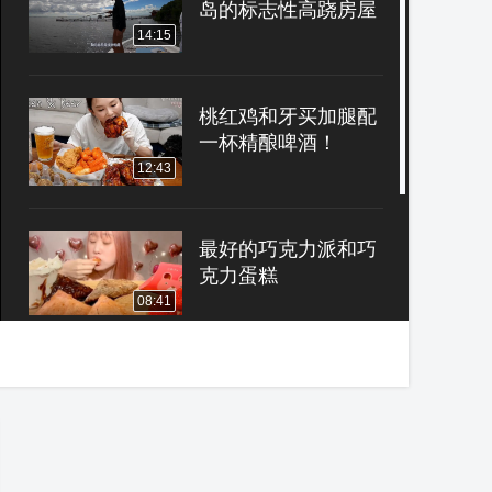
岛的标志性高跷房屋
14:15
桃红鸡和牙买加腿配
一杯精酿啤酒！
12:43
最好的巧克力派和巧
克力蛋糕
08:41
日本豆芽小哥
（Draco）吃完螃蟹
和肉就能免单的挑
15:24
战，，你觉得如何
呢？