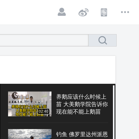
养鹅应该什么时候上
苗 大美鹅学院告诉你
现在能不能上鹅苗
02:40
钓鱼 佛罗里达州派恩