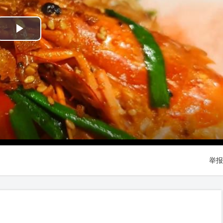
Play
Video
举报