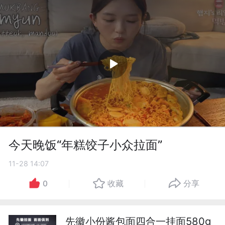
今天晚饭“年糕饺子小众拉面”
11-28 14:07
0
收藏
分享
先徽小份酱包面四合一挂面580g