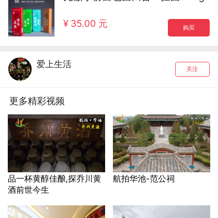
¥ 35.00 元
购买
爱上生活
关注
更多精彩视频
品一杯黄醇佳酿,探乔川黄
航拍华池-范公祠
酒前世今生