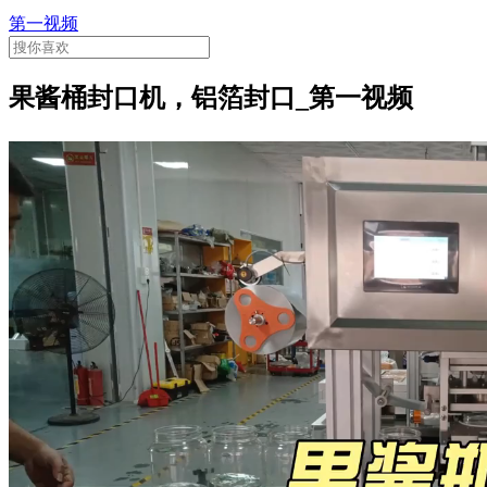
第一视频
果酱桶封口机，铝箔封口_第一视频