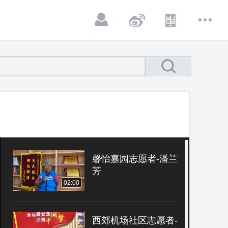
馨怡嘉园志愿者-潘兰
芳
02:00
西郊机场社区志愿者-