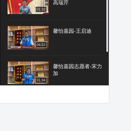
高瑞芹
01:32
馨怡嘉园-王启迪
04:53
馨怡嘉园志愿者-宋力
加
01:34
西郊机场社区志愿者-
宫长富
01:49