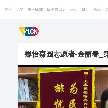
登录
微博
APP
更多
推荐
见文
第一舞林
最美志愿者
乐活
财经
汽车
馨怡嘉园志愿者-金丽春_