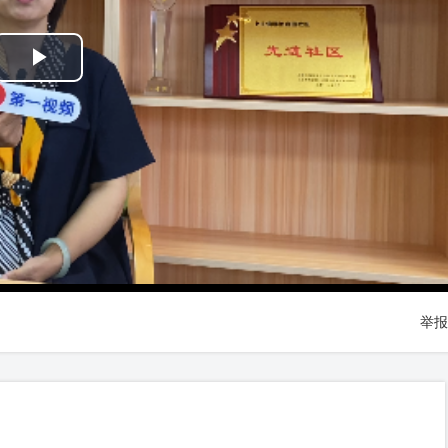
Play
Video
举报