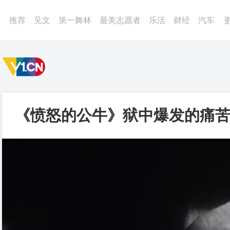
微博
APP
更多
推荐
见文
第一舞林
最美志愿者
乐活
财经
汽车
《愤怒的公牛》狱中爆发的痛苦