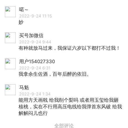
喏～
2022-9-24 11:15
妙
买号加微信
2022-9-24 9:44
有种就放马过来，我保证六岁以下都打不过我！
用户154027330
2022-9-24 6:31
我拿余生佐酒，百年后醉的依旧。
马魁
2022-9-24 1:34
能用方天画戟 给我削个梨吗 或者用玉玺给我砸
核桃，实在不行用高压电线给我弹首东风破 给我
解解闷儿也行
全部评论