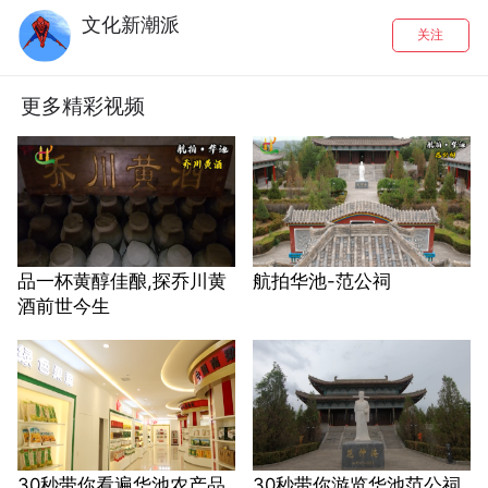
文化新潮派
关注
更多精彩视频
品一杯黄醇佳酿,探乔川黄
航拍华池-范公祠
酒前世今生
30秒带你看遍华池农产品
30秒带你游览华池范公祠