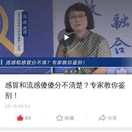
感冒和流感傻傻分不清楚？专家教你鉴
别！
09-15 05:54
84
收藏
分享