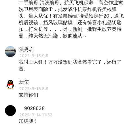
二手航母,清洗航母、航天飞机保养．高空作业擦
洗卫星表面除尘．批发战斗机轰炸机各类核弹
头。量大从优！有发票!全面接受预定歼20，送飞
机后视镜，挡风玻璃贴膜，还有惊喜小礼品钥匙
扣，打火机等．．．另，新到一批野生散养奥特
曼，纯天然无污染，欲购速从～
洪秀岩
2022-9-15 9:5
我叫王大锤！万万没想到我竟然看完了，还留了
言。
玩笑
2022-9-15 5:6
支持你们
9028638
2022-9-14 11:33
加鸡腿！