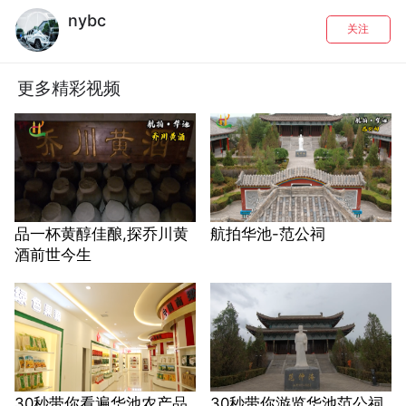
nybc
关注
更多精彩视频
品一杯黄醇佳酿,探乔川黄
航拍华池-范公祠
酒前世今生
30秒带你看遍华池农产品
30秒带你游览华池范公祠