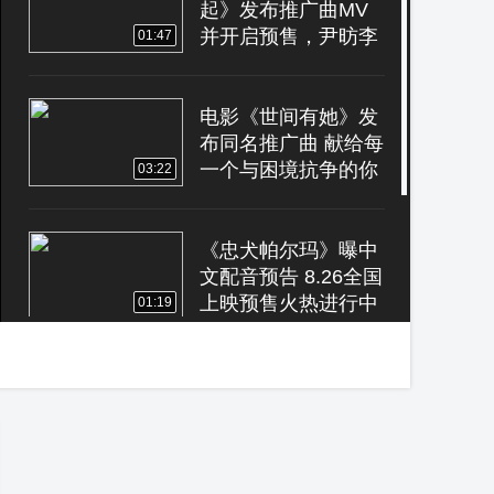
起》发布推广曲MV
并开启预售，尹昉李
01:47
梦为爱义无反顾
电影《世间有她》发
布同名推广曲 献给每
一个与困境抗争的你
03:22
《忠犬帕尔玛》曝中
文配音预告 8.26全国
上映预售火热进行中
01:19
《沼泽深处的女孩》
发布“危险之恋”预告
沼泽女孩遭遇爱情坎
00:30
途