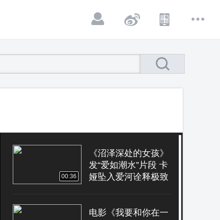
《沼泽深处的女孩》
发“爱如潮水”片段 卡
娅坠入爱河诠释极致
00:36
浪漫
电影《我要和你在一