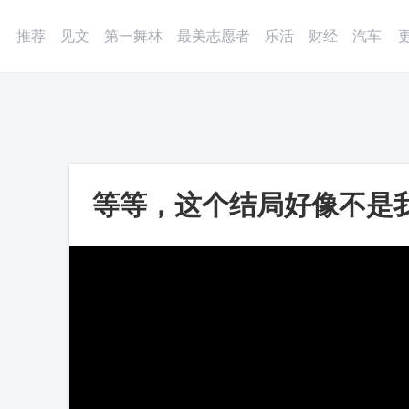
登录
微博
APP
更多
推荐
见文
第一舞林
最美志愿者
乐活
财经
汽车
等等，这个结局好像不是