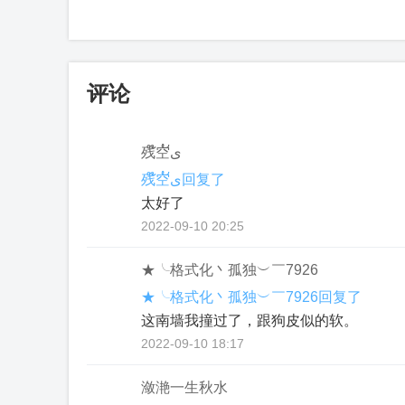
评论
残໊空້ى
残໊空້ى回复了
太好了
2022-09-10 20:25
★╰格式化丶孤独︶￣7926
★╰格式化丶孤独︶￣7926回复了
这南墙我撞过了，跟狗皮似的软。
2022-09-10 18:17
潋滟一生秋水