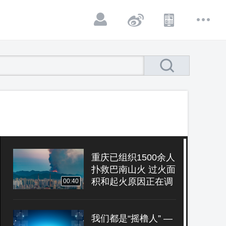
重庆已组织1500余人
扑救巴南山火 过火面
积和起火原因正在调
00:40
查
我们都是“摇橹人” —