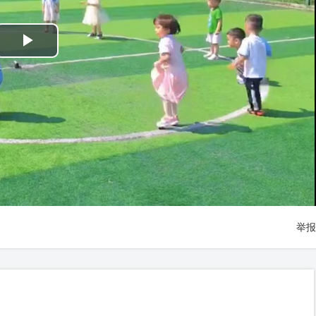
Play
Video
举报