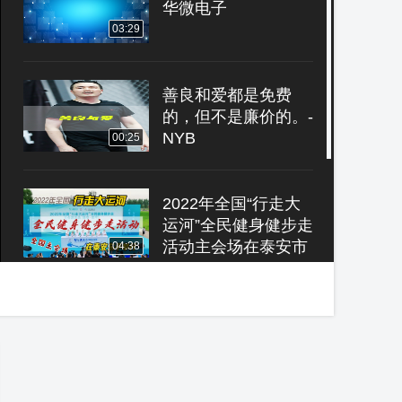
华微电子
03:29
善良和爱都是免费
的，但不是廉价的。-
NYB
00:25
2022年全国“行走大
运河”全民健身健步走
活动主会场在泰安市
04:38
东平县举行
健康码突然变黄了？
别慌！按这份提醒
做，让你降低新冠感
00:20
染率