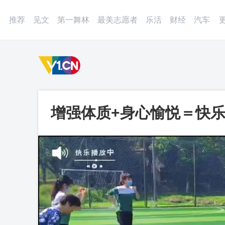
登录
微博
APP
更多
推荐
见文
第一舞林
最美志愿者
乐活
财经
汽车
增强体质+身心愉悦＝快乐
一视频