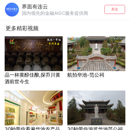
界面有连云
关注
国内领先的金融AIGC服务提供商
更多精彩视频
品一杯黄醇佳酿,探乔川黄
航拍华池-范公祠
酒前世今生
30秒带你看遍华池农产品
30秒带你游览华池范公祠