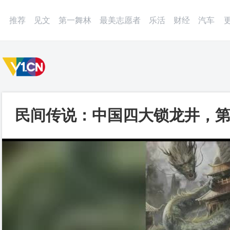
微博
APP
更多
推荐
见文
第一舞林
最美志愿者
乐活
财经
汽车
民间传说：中国四大锁龙井，第