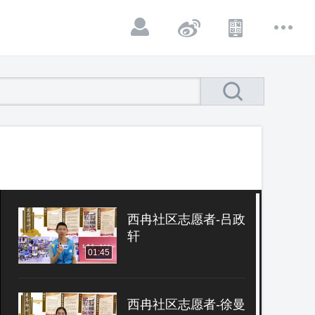
西冉社区志愿者-吕政
轩
01:45
西冉社区志愿者-徐曼