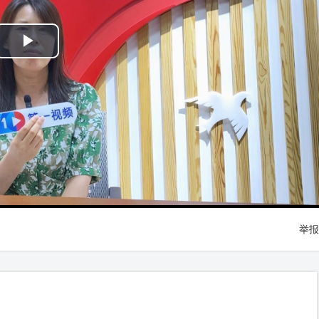
Play
Video
举报