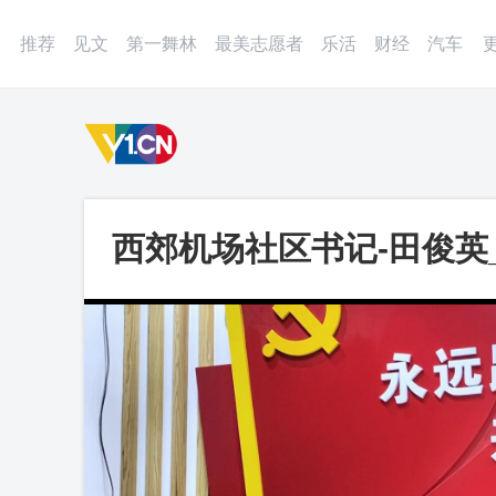
登录
微博
APP
更多
推荐
见文
第一舞林
最美志愿者
乐活
财经
汽车
西郊机场社区书记-田俊英