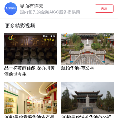
界面有连云
关注
国内领先的金融AIGC服务提供商
更多精彩视频
品一杯黄醇佳酿,探乔川黄
航拍华池-范公祠
酒前世今生
30秒带你看遍华池农产品
30秒带你游览华池范公祠