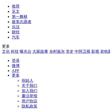
推荐
见文
第一舞林
最美志愿者
乐活
财经
汽车
更多
文化
科技
曝光台
大家故事
乡村振兴
党史
中阿卫视
影视
老电
登录
微博
APP
更多
创始人
关于我们
加入我们
廉洁举报
用户协议
隐私政策