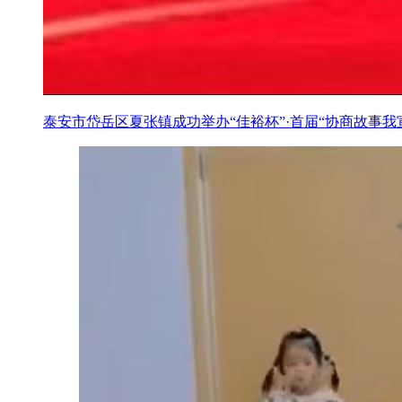
泰安市岱岳区夏张镇成功举办“佳裕杯”·首届“协商故事我