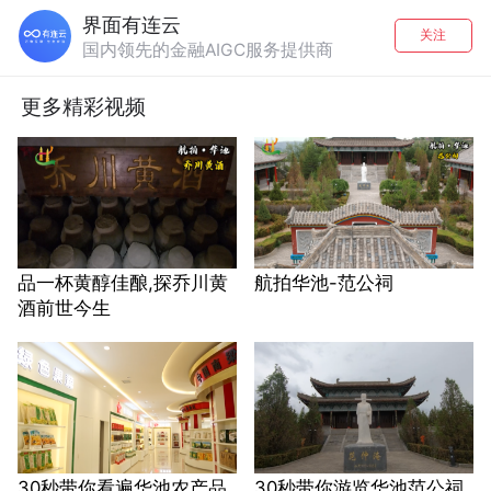
界面有连云
关注
国内领先的金融AIGC服务提供商
更多精彩视频
品一杯黄醇佳酿,探乔川黄
航拍华池-范公祠
酒前世今生
30秒带你看遍华池农产品
30秒带你游览华池范公祠