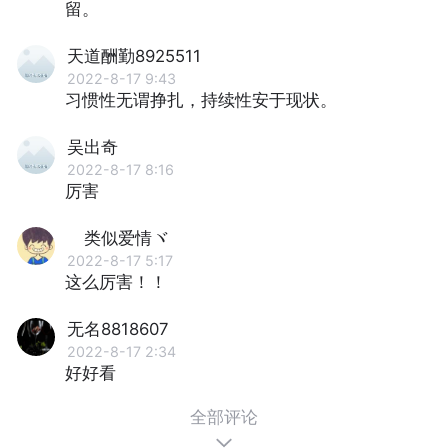
留。
天道酬勤8925511
2022-8-17 9:43
习惯性无谓挣扎，持续性安于现状。
吴出奇
2022-8-17 8:16
厉害
ゝ类似爱情ヾ
2022-8-17 5:17
这么厉害！！
无名8818607
2022-8-17 2:34
好好看
全部评论