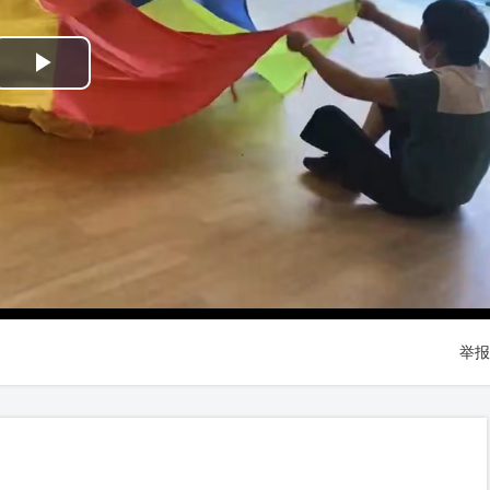
Play
Video
举报