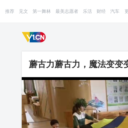
登录
微博
APP
更多
推荐
见文
第一舞林
最美志愿者
乐活
财经
汽车
蘑古力蘑古力，魔法变变