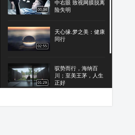
中右眼 致视网膜脱离
险失明
00:34
天心缘.梦之美：健康
同行
02:55
驭势而行，海纳百
川；至美王茅，人生
正好
01:29
感统小游戏（跳圈
圈） 锻炼宝宝跳跃能
力及手眼协调能力
00:18