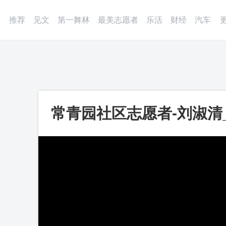
登录
微博
APP
更多
推荐
见文
第一舞林
最美志愿者
乐活
财经
汽车
常青园社区志愿者-刘淑清