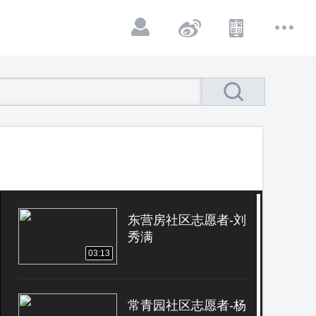
东营房社区志愿者-刘
秀满
03:13
常青园社区志愿者-杨