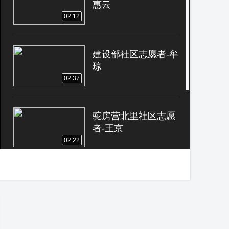
惠云
02:12
建设部社区志愿者-牟
琼
02:37
驼房营北里社区志愿
者-王京
02:22
驼房营北里社区社工-
包新宇
04:01