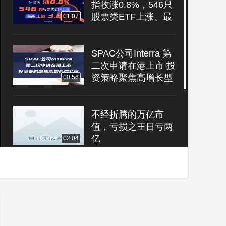
指收涨0.8%，546只
股票类ETF上涨、最
01:07
高上涨3.89%
SPAC公司Interra 第
二次申请在港上市 投
资策略聚焦高增长型
00:56
公司
不经折腾的万亿市
值，亏损之王日亏两
亿
02:04
资阳临空经济区宣传
片
08:15