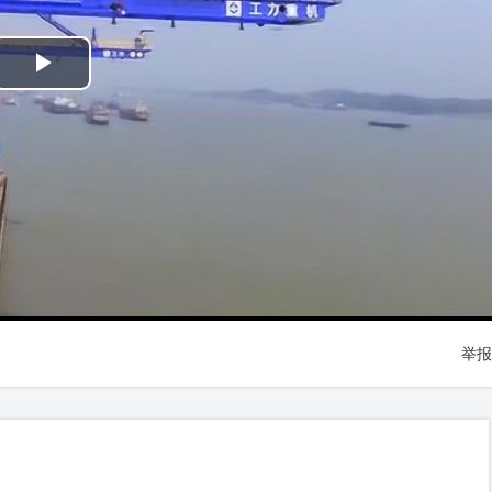
Play
Video
举报