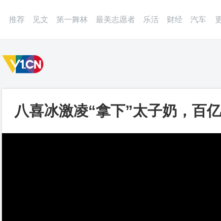
微博
APP
更多
推荐
见文
第一舞林
最美志愿者
乐活
财经
汽车
八喜冰激凌“拿下”太子奶，百
视频