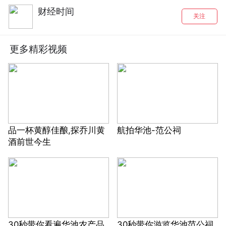
财经时间
关注
更多精彩视频
品一杯黄醇佳酿,探乔川黄
航拍华池-范公祠
酒前世今生
30秒带你看遍华池农产品
30秒带你游览华池范公祠