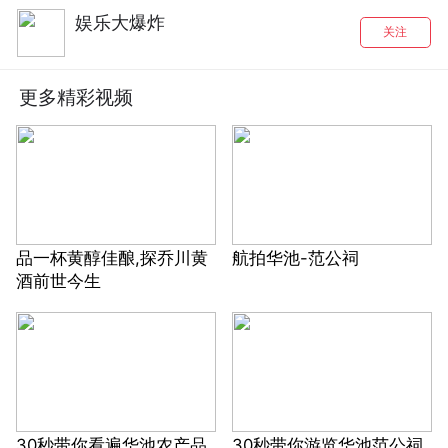
娱乐大爆炸
关注
更多精彩视频
品一杯黄醇佳酿,探乔川黄
航拍华池-范公祠
酒前世今生
30秒带你看遍华池农产品
30秒带你游览华池范公祠