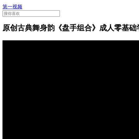
第一视频
原创古典舞身韵《盘手组合》成人零基础