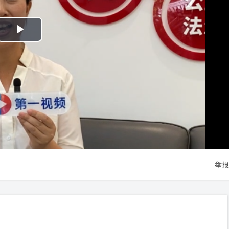
Play
Video
举报