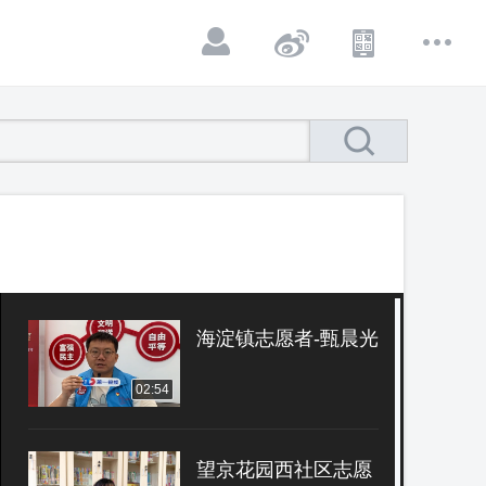
海淀镇志愿者-甄晨光
02:54
望京花园西社区志愿