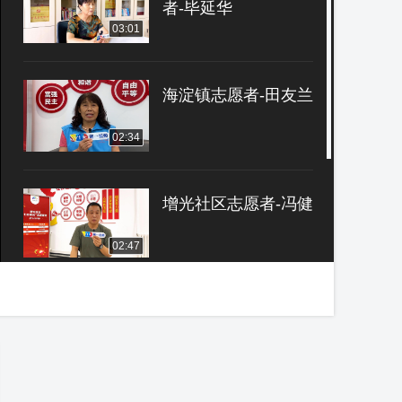
者-毕延华
03:01
海淀镇志愿者-田友兰
02:34
增光社区志愿者-冯健
02:47
韩家川大院社区志愿
者-范益萍
08:55