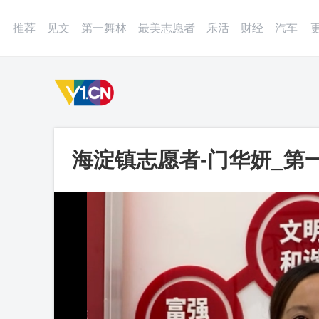
登录
微博
APP
更多
推荐
见文
第一舞林
最美志愿者
乐活
财经
汽车
海淀镇志愿者-门华妍_第