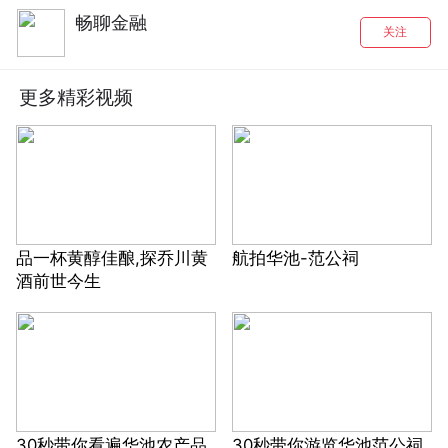
畅聊金融
关注
更多精彩视频
品一杯黄醇佳酿,探乔川黄
航拍华池-范公祠
酒前世今生
30秒带你看遍华池农产品
30秒带你游览华池范公祠