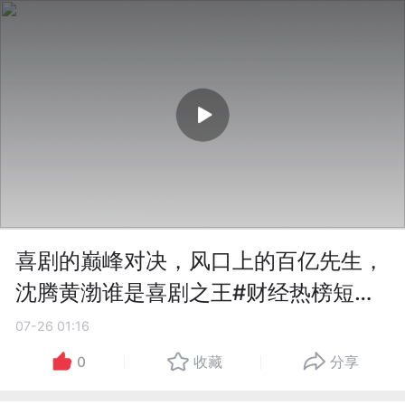
喜剧的巅峰对决，风口上的百亿先生，
沈腾黄渤谁是喜剧之王#财经热榜短视
频征集#
07-26 01:16
0
收藏
分享