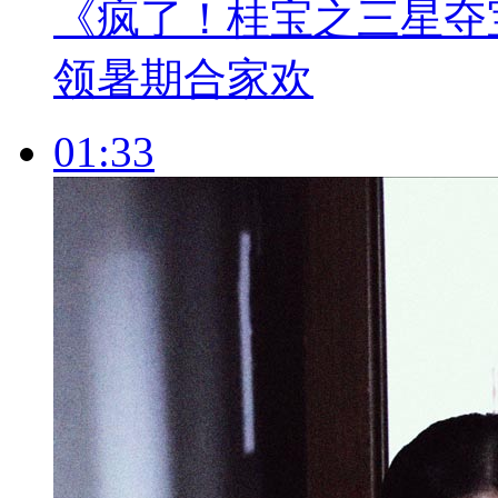
《疯了！桂宝之三星夺宝
领暑期合家欢
01:33