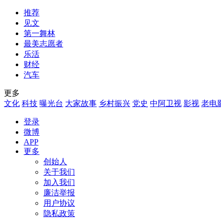
推荐
见文
第一舞林
最美志愿者
乐活
财经
汽车
更多
文化
科技
曝光台
大家故事
乡村振兴
党史
中阿卫视
影视
老电
登录
微博
APP
更多
创始人
关于我们
加入我们
廉洁举报
用户协议
隐私政策