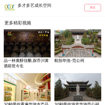
多才多艺成长空间
关注
更多精彩视频
品一杯黄醇佳酿,探乔川黄
航拍华池-范公祠
酒前世今生
30秒带你看遍华池农产品
30秒带你游览华池范公祠