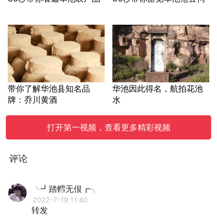
带你了解华池县知名品
华池因此得名，航拍花池
牌：乔川黄酒
水
打开第一视频，查看更多精彩视频
评论
╰┛踏轌无佷┏╮
2022-7-19 11:40
转发