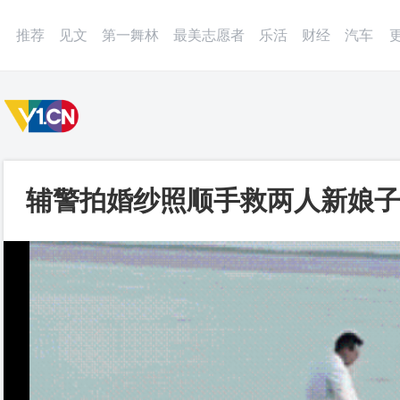
微博
APP
更多
推荐
见文
第一舞林
最美志愿者
乐活
财经
汽车
辅警拍婚纱照顺手救两人新娘子赞
一视频