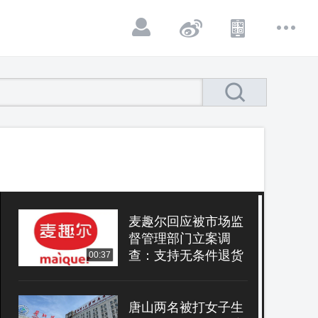
麦趣尔回应被市场监
督管理部门立案调
查：支持无条件退货
00:37
退款
唐山两名被打女子生