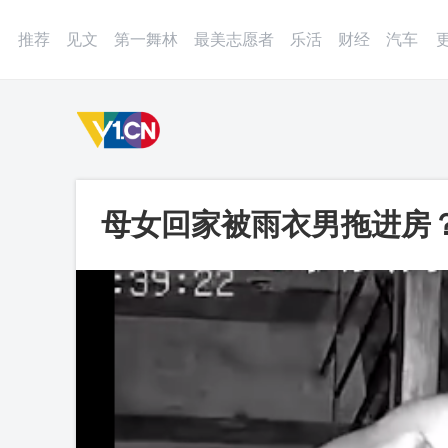
登录
微博
APP
更多
推荐
见文
第一舞林
最美志愿者
乐活
财经
汽车
母女回家被雨衣男拖进房