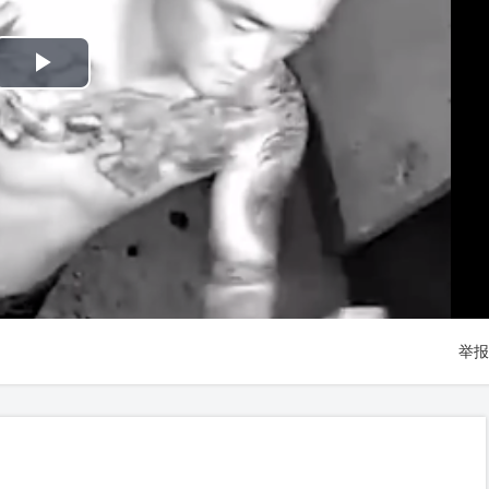
Play
Video
举报