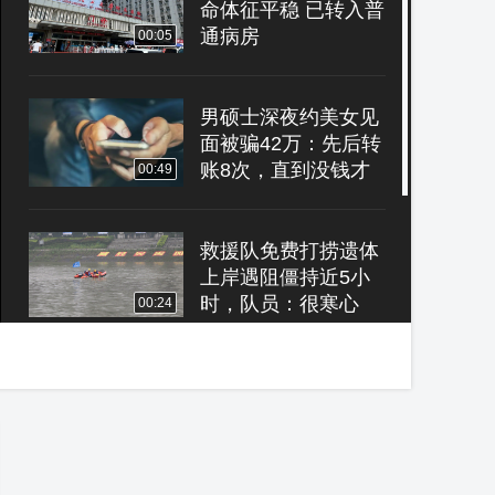
命体征平稳 已转入普
通病房
00:05
男硕士深夜约美女见
面被骗42万：先后转
账8次，直到没钱才
00:49
报警
救援队免费打捞遗体
上岸遇阻僵持近5小
时，队员：很寒心
00:24
“清华博士报考协
警”？官方：二本毕
业，臆想在清华读博
04:11