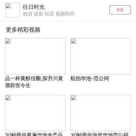
往日时光
关注
旅游 摄影 轮滑 视频制作
更多精彩视频
品一杯黄醇佳酿,探乔川黄
航拍华池-范公祠
酒前世今生
30秒带你看遍华池农产品
30秒带你游览华池范公祠