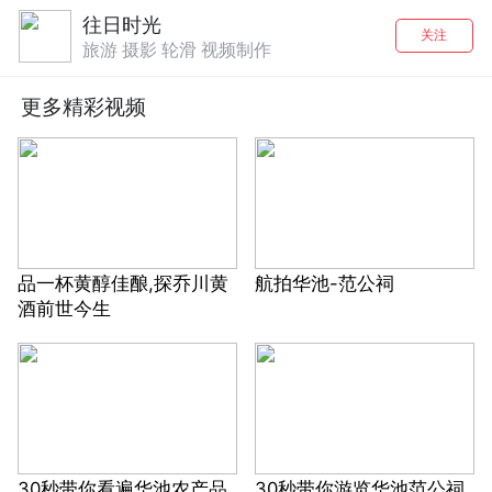
往日时光
关注
旅游 摄影 轮滑 视频制作
更多精彩视频
品一杯黄醇佳酿,探乔川黄
航拍华池-范公祠
酒前世今生
30秒带你看遍华池农产品
30秒带你游览华池范公祠