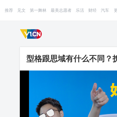
登录
微博
APP
更多
推荐
见文
第一舞林
最美志愿者
乐活
财经
汽车
型格跟思域有什么不同？