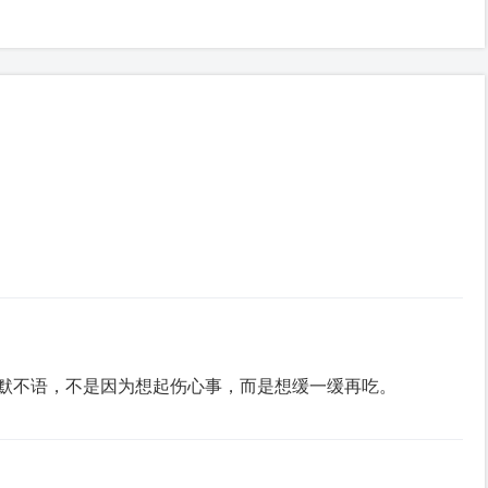
默不语，不是因为想起伤⼼事，⽽是想缓⼀缓再吃。