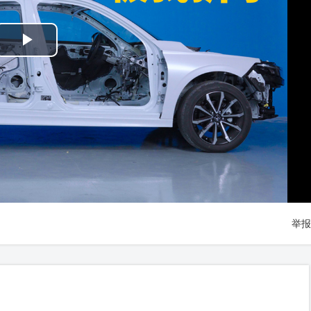
Play
Video
举报