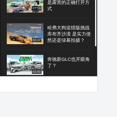
是露营的正确打开方
式
07:10
哈弗大狗追猎版挑战
库布齐沙漠 是实力使
然还是绿幕拍摄？
03:37
奔驰新GLC也开眼角
了？
03:00
蔚小理都没有 摩卡
DHT-PHEV标配的
AR-HUD实力几何
05:39