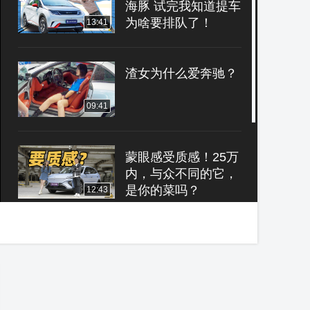
海豚 试完我知道提车
为啥要排队了！
13:41
渣女为什么爱奔驰？
09:41
蒙眼感受质感！25万
内，与众不同的它，
是你的菜吗？
12:43
车若初见：原汁原味
才是美 静静试驾大众
Arteon SR
08:20