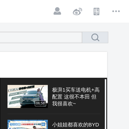
极湃1买车送电机+高
配置 这很不本田 但
我很喜欢~
06:56
小姐姐都喜欢的BYD