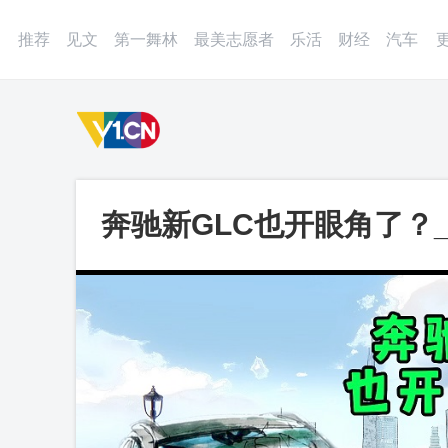
登录
微博
APP
更多
推荐
见文
第一舞林
最美志愿者
乐活
财经
汽车
奔驰新GLC也开眼角了？