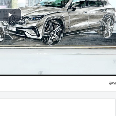
Play
Video
举报