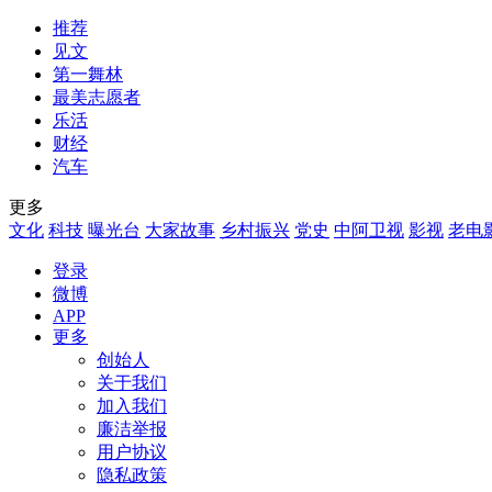
推荐
见文
第一舞林
最美志愿者
乐活
财经
汽车
更多
文化
科技
曝光台
大家故事
乡村振兴
党史
中阿卫视
影视
老电
登录
微博
APP
更多
创始人
关于我们
加入我们
廉洁举报
用户协议
隐私政策