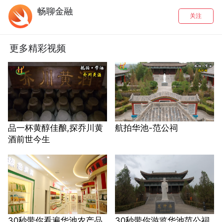
畅聊金融
关注
更多精彩视频
品一杯黄醇佳酿,探乔川黄
航拍华池-范公祠
酒前世今生
30秒带你看遍华池农产品
30秒带你游览华池范公祠