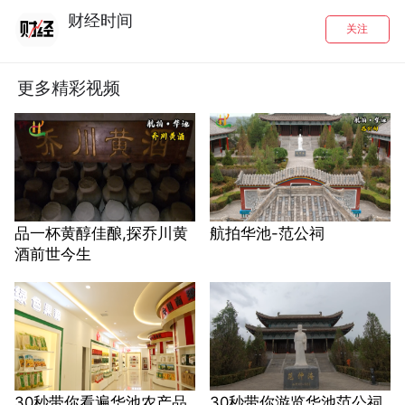
财经时间
关注
更多精彩视频
品一杯黄醇佳酿,探乔川黄
航拍华池-范公祠
酒前世今生
30秒带你看遍华池农产品
30秒带你游览华池范公祠