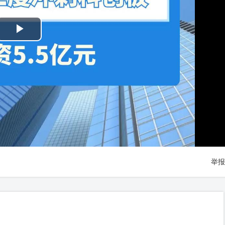
Play
Video
举报