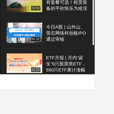
有套餐可选！租赁装
备的平价快乐为啥没
03:50
市场？
今日A股 | 山外山、
萤石网络科创板IPO
通过审核
01:32
ETF月报 | 月内“诞
生”6只股票类ETF，
550只ETF累计涨幅
01:53
为正、最高上涨
18.78%
今日A股 | 湖北万
润、晶品特装将迎科
创板IPO上市审核
01:00