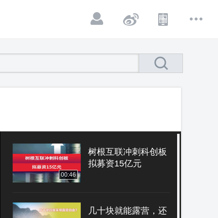
树根互联冲刺科创板
拟募资15亿元
00:46
几十块就能露营，还