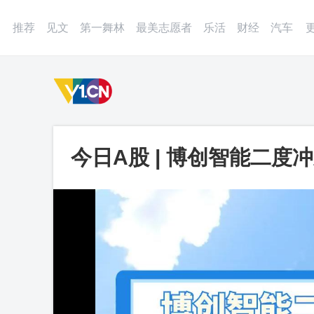
登录
微博
APP
更多
推荐
见文
第一舞林
最美志愿者
乐活
财经
汽车
今日A股 | 博创智能二度
频