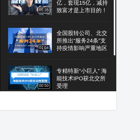
亿，套现15亿，减持
致富才是上市目的！
05:35
星星集团，左手玩废
星星科技，右手吸血
水晶光电
全国股转公司、北交
所推出“服务24条”支
持疫情影响严重地区
01:04
行业恢复发展
专精特新“小巨人” 海
能技术IPO获北交所
受理
00:50
今日A股 | 星环科
技、磁谷科技6月8日
科创板IPO上会
01:09