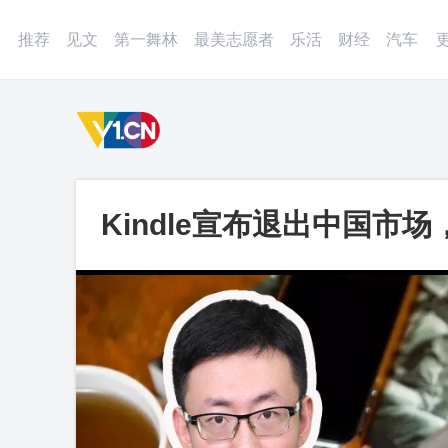
登录
微博
APP
更多
推荐
见文
第一舞林
最美志愿者
乐活
财经
汽车
Kindle宣布退出中国
离开中国？_第一视频