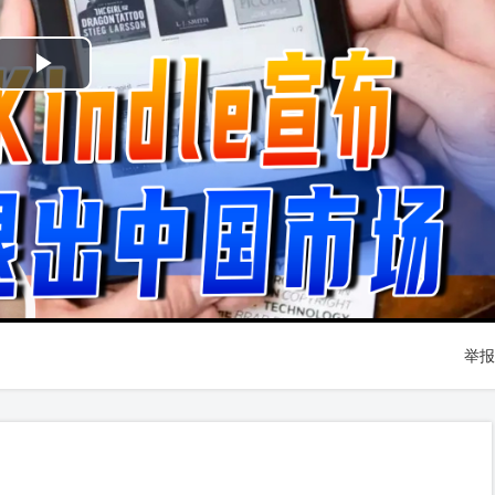
Play
Video
举报