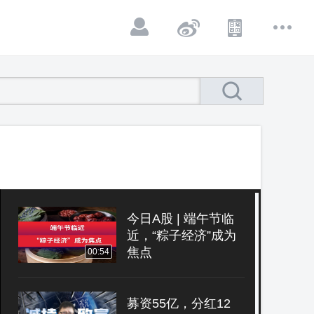
今日A股 | 端午节临
近，“粽子经济”成为
焦点
00:54
募资55亿，分红12