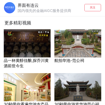
界面有连云
关注
国内领先的金融AIGC服务提供商
更多精彩视频
品一杯黄醇佳酿,探乔川黄
航拍华池-范公祠
酒前世今生
30秒带你看遍华池农产品
30秒带你游览华池范公祠