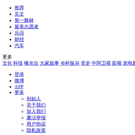
推荐
见文
第一舞林
最美志愿者
乐活
财经
汽车
更多
文化
科技
曝光台
大家故事
乡村振兴
党史
中阿卫视
影视
老电
登录
微博
APP
更多
创始人
关于我们
加入我们
廉洁举报
用户协议
隐私政策