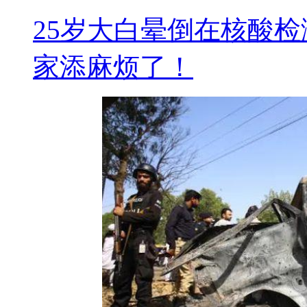
25岁大白晕倒在核酸
家添麻烦了！